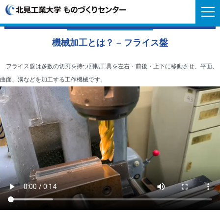
機械加工とは？ – フライス盤
フライス盤は多数の切刃を持つ回転工具を左右・前後・上下に移動させ、平面、
曲面、溝などを加工する工作機械です。