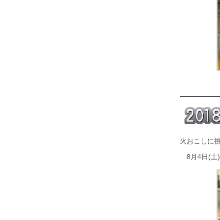
火おこしに挑
8月4日(土