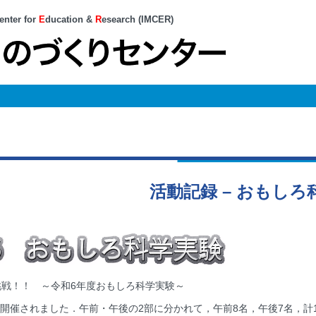
enter for
E
ducation &
R
esearch (IMCER)
活動記録 – おもしろ
挑戦！！ ～令和6年度おもしろ科学実験～
)に開催されました．午前・午後の2部に分かれて，午前8名，午後7名，