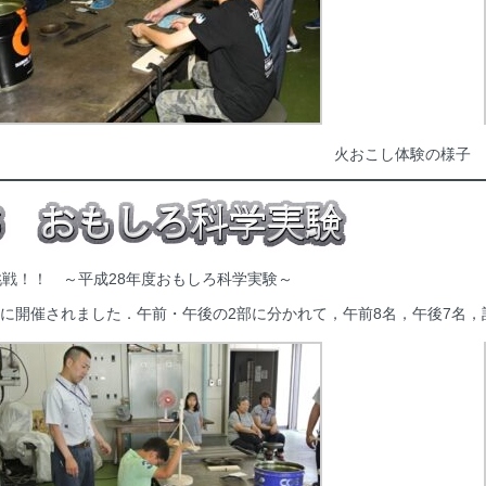
火おこし体験の様子
戦！！ ～平成28年度おもしろ科学実験～
)に開催されました．午前・午後の2部に分かれて，午前8名，午後7名，