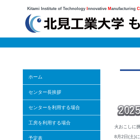
Kitami Institute of Technology
I
nnovative
M
anufacturing
C
ホーム
センター長挨拶
センターを利用する場合
工房を利用する場合
火おこしに
8月2日(土
予定表