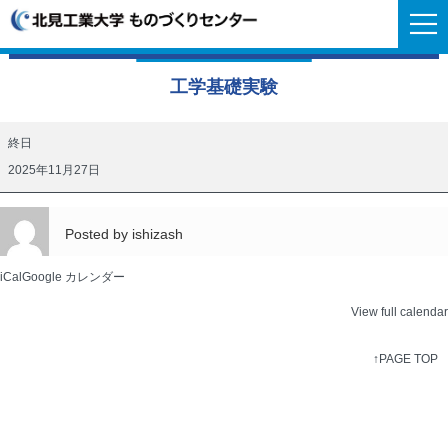
工学基礎実験
工
終日
学
2025年11月27日
基
礎
Posted by
ishizash
実
験
iCal
Google カレンダー
View full calendar
↑PAGE TOP