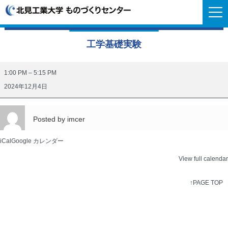
工学基礎実験
工
1:00 PM
–
5:15 PM
学
2024年12月4日
基
礎
Posted by
imcer
実
験
iCal
Google カレンダー
View full calendar
↑PAGE TOP