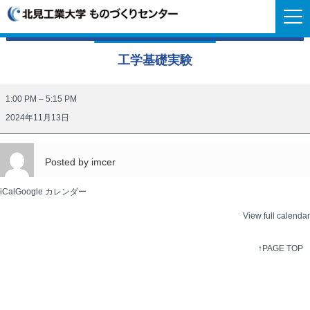
工学基礎実験
工
1:00 PM
–
5:15 PM
学
2024年11月13日
基
礎
Posted by
imcer
実
験
iCal
Google カレンダー
View full calendar
↑PAGE TOP