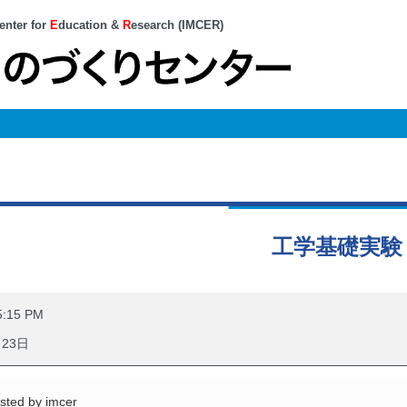
enter for
E
ducation &
R
esearch (IMCER)
工学基礎実験
5:15 PM
月23日
sted by
imcer