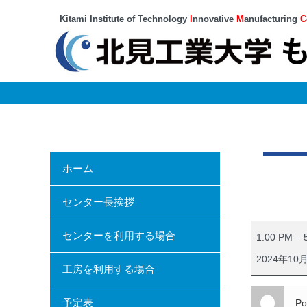
Kitami Institute of Technology
I
nnovative
M
anufacturing
C
ホーム
センター長挨拶
工
センターを利用する場合
1:00 PM
–
学
2024年10
工房を利用する場合
基
礎
予定表
Po