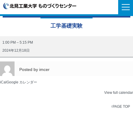
工学基礎実験
工
1:00 PM
–
5:15 PM
学
2024年12月18日
基
礎
Posted by
imcer
実
験
iCal
Google カレンダー
View full calendar
↑PAGE TOP