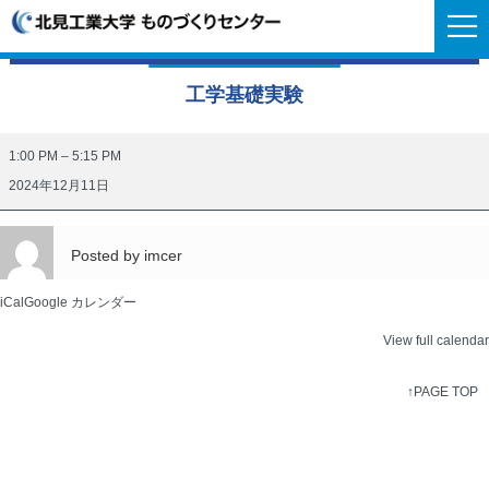
工学基礎実験
工
1:00 PM
–
5:15 PM
学
2024年12月11日
基
礎
Posted by
imcer
実
験
iCal
Google カレンダー
View full calendar
↑PAGE TOP