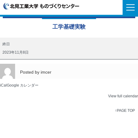
工学基礎実験
工
終日
学
2023年11月8日
基
礎
Posted by
imcer
実
験
iCal
Google カレンダー
View full calendar
↑PAGE TOP