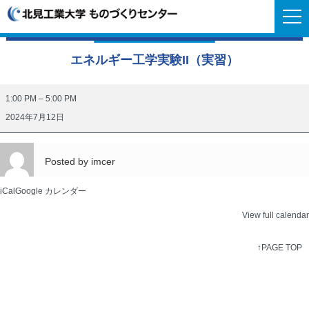
エネルギー工学実験II（実習）
エ
1:00 PM
–
5:00 PM
ネ
2024年7月12日
ル
ギ
Posted by
imcer
ー
工
iCal
Google カレンダー
学
View full calendar
実
験
↑PAGE TOP
II（実
習）