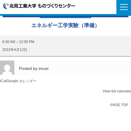
エネルギー工学実験（準備）
エ
8:30 AM
–
12:00 PM
ネ
2022年4月12日
ル
ギ
Posted by
imcer
ー
工
iCal
Google カレンダー
学
View full calendar
実
験
↑PAGE TOP
（準
備）