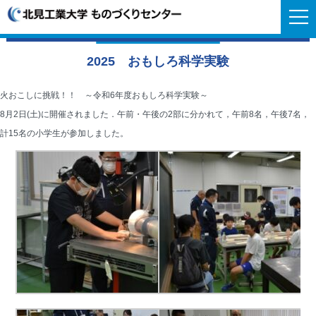
2025 おもしろ科学実験
火おこしに挑戦！！ ～令和6年度おもしろ科学実験～
8月2日(土)に開催されました．午前・午後の2部に分かれて，午前8名，午後7名，
計15名の小学生が参加しました。